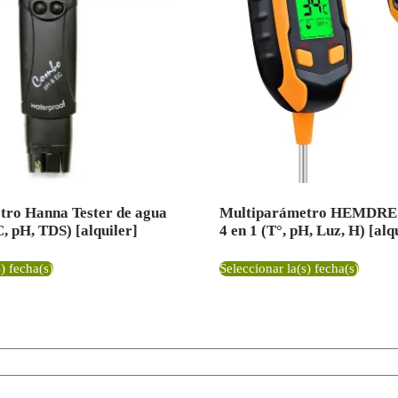
tro Hanna Tester de agua
Multiparámetro HEMDRE 
, pH, TDS) [alquiler]
4 en 1 (T°, pH, Luz, H) [alq
) fecha(s)
Seleccionar la(s) fecha(s)