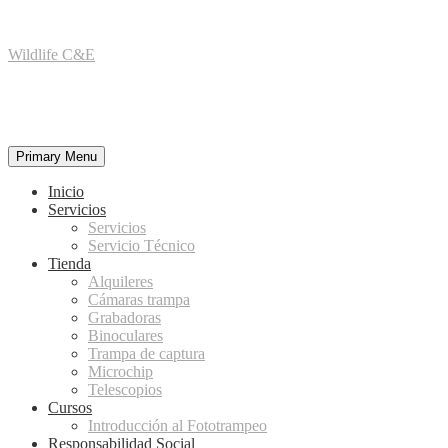
Skip
Wildlife C&E
to
content
Primary Menu
Inicio
Servicios
Servicios
Servicio Técnico
Tienda
Alquileres
Cámaras trampa
Grabadoras
Binoculares
Trampa de captura
Microchip
Telescopios
Cursos
Introducción al Fototrampeo
Responsabilidad Social