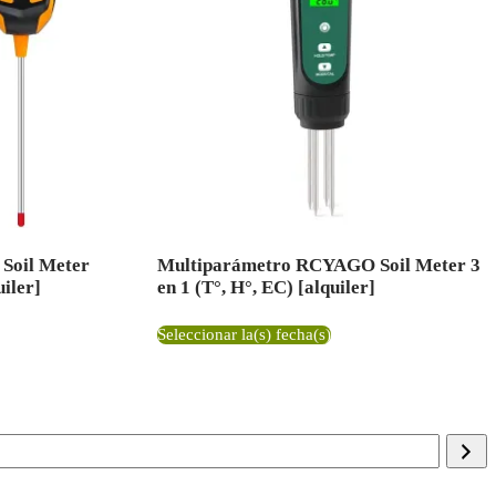
Soil Meter
Multiparámetro RCYAGO Soil Meter 3
uiler]
en 1 (T°, H°, EC) [alquiler]
Seleccionar la(s) fecha(s)