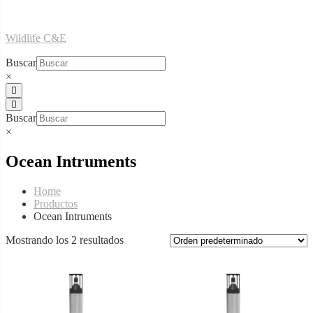
Skip
Wildlife C&E
to
content
Buscar
×
Buscar
×
Ocean Intruments
Home
Productos
Ocean Intruments
Mostrando los 2 resultados