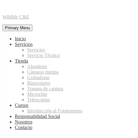
Skip
Wildlife C&E
to
content
Primary Menu
Inicio
Servicios
Servicios
Servicio Técnico
Tienda
Alquileres
Cámaras trampa
Grabadoras
Binoculares
Trampa de captura
Microchip
Telescopios
Cursos
Introducción al Fototrampeo
Responsabilidad Social
Nosotros
Contacto