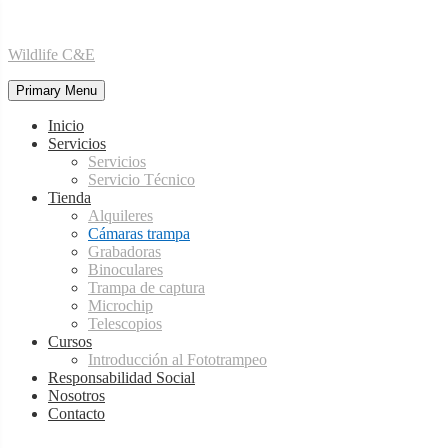
Skip
Wildlife C&E
to
content
Primary Menu
Inicio
Servicios
Servicios
Servicio Técnico
Tienda
Alquileres
Cámaras trampa
Grabadoras
Binoculares
Trampa de captura
Microchip
Telescopios
Cursos
Introducción al Fototrampeo
Responsabilidad Social
Nosotros
Contacto