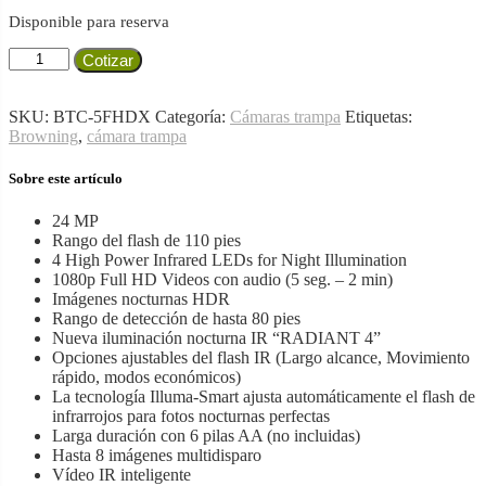
Disponible para reserva
Cámara
Cotizar
Trampa
Browning
Strike
SKU:
BTC-5FHDX
Categoría:
Cámaras trampa
Etiquetas:
Force
Browning
,
cámara trampa
FHD
EXTREME
Sobre este artículo
cantidad
24 MP
Rango del flash de 110 pies
4 High Power Infrared LEDs for Night Illumination
1080p Full HD Videos con audio (5 seg. – 2 min)
Imágenes nocturnas HDR
Rango de detección de hasta 80 pies
Nueva iluminación nocturna IR “RADIANT 4”
Opciones ajustables del flash IR (Largo alcance, Movimiento
rápido, modos económicos)
La tecnología Illuma-Smart ajusta automáticamente el flash de
infrarrojos para fotos nocturnas perfectas
Larga duración con 6 pilas AA (no incluidas)
Hasta 8 imágenes multidisparo
Vídeo IR inteligente