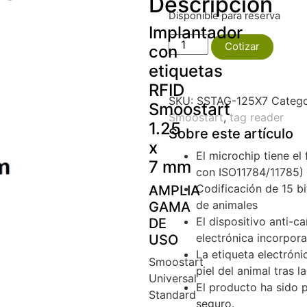
Descripción
Disponible para reserva
Implantador
Implantador
Cotizar
con
con
etiquetas
microchip
RFID
RFID
SKU:
SSTAG-125X7
Catego
Smoostart
Smoostart
Smoostart
,
tag reader
1.25x7mm
1.25
Sobre este artículo
cantidad
x
El microchip tiene e
7
mm
con ISO11784/11785)
Codificación de 15 bi
AMPLIA
de animales
GAMA
El dispositivo anti-c
DE
electrónica incorpora
USO
La etiqueta electróni
Smoostart
piel del animal tras l
Universal
El producto ha sido
Standard
seguro.