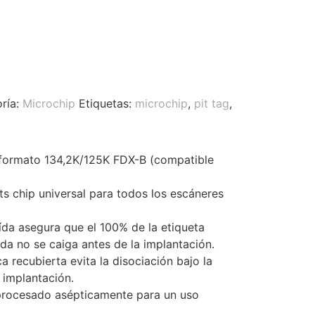
ría:
Microchip
Etiquetas:
microchip
,
pit tag
,
l formato 134,2K/125K FDX-B (compatible
ts chip universal para todos los escáneres
aída asegura que el 100% de la etiqueta
da no se caiga antes de la implantación.
ca recubierta evita la disociación bajo la
a implantación.
 procesado asépticamente para un uso