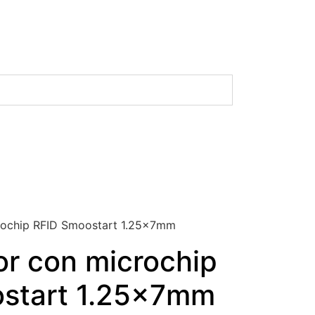
rochip RFID Smoostart 1.25x7mm
or con microchip
start 1.25x7mm