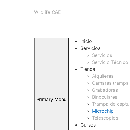
Skip
Wildlife C&E
to
content
Inicio
Servicios
Servicios
Servicio Técnico
Tienda
Alquileres
Cámaras trampa
Grabadoras
Binoculares
Primary Menu
Trampa de captu
Microchip
Telescopios
Cursos