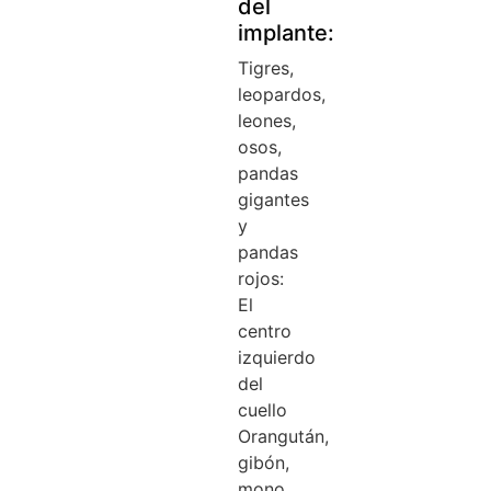
del
implante:
Tigres,
leopardos,
leones,
osos,
pandas
gigantes
y
pandas
rojos:
El
centro
izquierdo
del
cuello
Orangután,
gibón,
mono